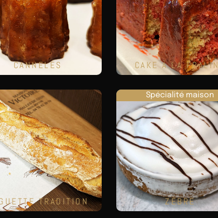
CANNELÉS
CAKE À LA PRALI
Spécialité maison
GUETTE TRADITION
ZÈBRE