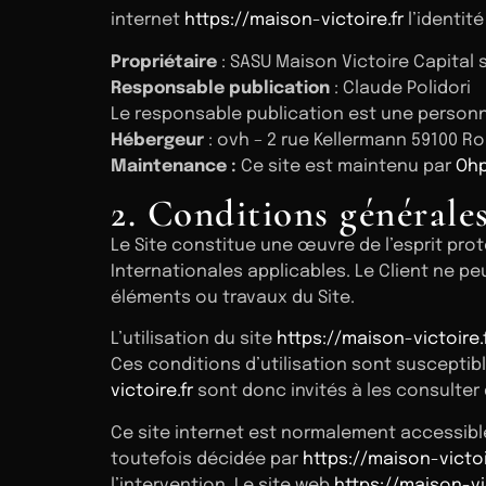
internet
https://maison-victoire.fr
l’identit
Propriétaire
: SASU Maison Victoire Capital
Responsable publication
: Claude Polidori
Le responsable publication est une person
Hébergeur
: ovh – 2 rue Kellermann 59100 R
Maintenance :
Ce site est maintenu par
Ohp
2. Conditions générales
Le Site constitue une œuvre de l’esprit pro
Internationales applicables. Le Client ne p
éléments ou travaux du Site.
L’utilisation du site
https://maison-victoire.
Ces conditions d’utilisation sont susceptib
victoire.fr
sont donc invités à les consulter 
Ce site internet est normalement accessibl
toutefois décidée par
https://maison-victoi
l’intervention. Le site web
https://maison-vic