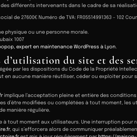
é des différents intervenants dans le cadre de sa réalisati
 social de 27600€ Numéro de TVA: FR05514991363 – 102 Cou
ne physique ou une personne morale.
oubaix 1007
opop, expert en maintenance WordPress à Lyon
.
 d’utilisation du site et des s
tégée par les dispositions du Code de la Propriété Intell
eut en aucune manière réutiliser, céder ou exploiter pour
fr
implique l’acceptation pleine et entière des conditions 
les d’être modifiées ou complétées à tout moment, les ut
de manière régulière.
e à tout moment aux utilisateurs. Une interruption pour
re.fr
, qui s’efforcera alors de communiquer préalablement
toire.fr
est mis à jour régulièrement par
https://maison-v