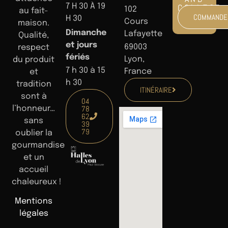
7 H 30 À 19
COLLECT
102
au fait-
COMMANDE
H 30
Cours
maison.
Dimanche
Lafayette
Qualité,
et jours
69003
respect
fériés
Lyon,
du produit
7 h 30 à 15
France
et
h 30
tradition
ITINÉRAIRE
sont à
04
78
l’honneur…
62
sans
39
79
oublier la
gourmandise
et un
accueil
chaleureux !
Mentions
légales