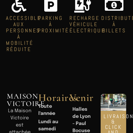
ACCESSIBLE
PARKING
RECHARGE
DISTRIBUT
AUX
À
VÉHICULE
À
PERSONNES
PROXIMITÉ
ÉLECTRIQUE
BILLETS
À
MOBILITÉ
RÉDUITE
Horaires
Venir
MAISON
VICTOIRE
Toute
Halles
La Maison
l'année
LIVRAISO
de Lyon
Victoire
&
Lundi au
- Paul
est
CLICK
samedi
Bocuse
AND
attachée